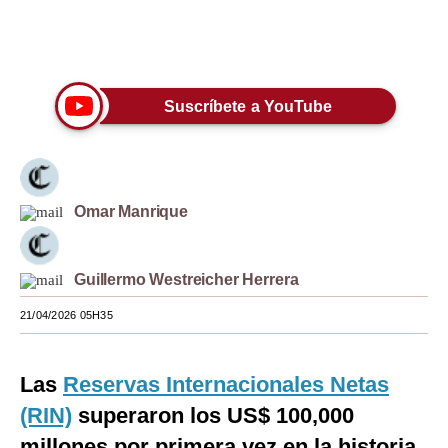
Moda
Únete a nuestro canal
Estilos
Suscríbete a YouTube
Mundo
EEUU
México
Omar Manrique
España
Internacional
Guillermo Westreicher Herrera
Tecnología
21/04/2026 05H35
Club del Suscriptor
Las
Reservas Internacionales Netas
Mix
(RIN)
superaron los US$ 100,000
G de Gestión
millones por primera vez en la historia,