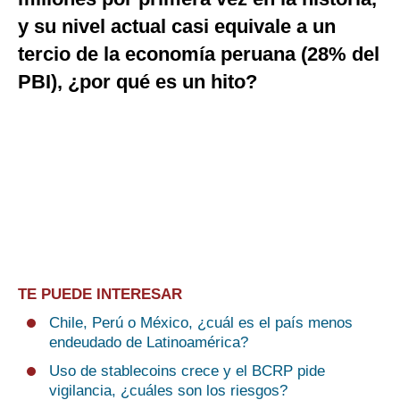
Notas Contratadas
y su nivel actual casi equivale a un
tercio de la economía peruana (28% del
Podcast
PBI), ¿por qué es un hito?
Gestión TV
Videos
Fotogalerías
gestion.pe
¿quiénes
Somos?
TE PUEDE INTERESAR
Términos
Chile, Perú o México, ¿cuál es el país menos
Y
Condiciones
endeudado de Latinoamérica?
Política
Uso de stablecoins crece y el BCRP pide
De
vigilancia, ¿cuáles son los riesgos?
Privacidad