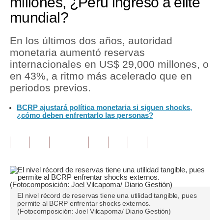
millones, ¿Perú ingresó a élite
mundial?
Tu Dinero
Finanzas Personales
En los últimos dos años, autoridad
monetaria aumentó reservas
Inmobiliarias
internacionales en US$ 29,000 millones, o
en 43%, a ritmo más acelerado que en
Plus G
periodos previos.
Opinión
BCRP ajustará política monetaria si siguen shocks,
¿cómo deben enfrentarlo las personas?
Editorial
Pregunta de hoy
Blogs
Tendencias
Lujo
El nivel récord de reservas tiene una utilidad tangible, pues
permite al BCRP enfrentar shocks externos.
(Fotocomposición: Joel Vilcapoma/ Diario Gestión)
Viajes