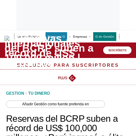
Últimas Noticias
Empresas G
Empresas
G de Gestión
Finanzas
Lo último
Peru Quiosco
SUSCRÍBETE
Portada
EXCLUSIVO PARA SUSCRIPTORES
Empresas
PLUS
G
Management & Empleo
GESTION
>
TU DINERO
Economía
Añadir
Gestión
como fuente preferida en
Mercados
Reservas del BCRP suben a
Perú
récord de US$ 100,000
Política