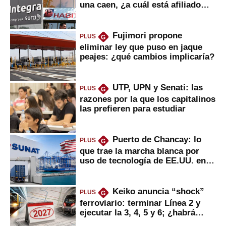
una caen, ¿a cuál está afiliado
usted?
Fujimori propone
PLUS
G
eliminar ley que puso en jaque
peajes: ¿qué cambios implicaría?
UTP, UPN y Senati: las
PLUS
G
razones por la que los capitalinos
las prefieren para estudiar
Puerto de Chancay: lo
PLUS
G
que trae la marcha blanca por
uso de tecnología de EE.UU. en
mercancías
Keiko anuncia “shock”
PLUS
G
ferroviario: terminar Línea 2 y
ejecutar la 3, 4, 5 y 6; ¿habrá
avances?