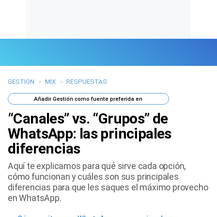
GESTION
>
MIX
>
RESPUESTAS
Últimas Noticias
Añadir
Gestión
como fuente preferida en
Mi Bolsillo
“Canales” vs. “Grupos” de
Respuestas
WhatsApp: las principales
diferencias
Gente
Aquí te explicamos para qué sirve cada opción,
Vida Laboral
cómo funcionan y cuáles son sus principales
diferencias para que les saques el máximo provecho
Tendencias Mix
en WhatsApp.
Sports