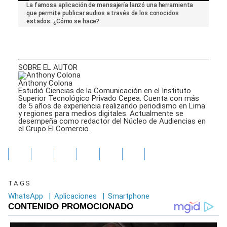
0
La famosa aplicación de mensajería lanzó una herramienta
seconds
que permite publicar audios a través de los conocidos
of
estados. ¿Cómo se hace?
1
minute,
40
seconds
SOBRE EL AUTOR
Anthony Colona
Estudió Ciencias de la Comunicación en el Instituto
Superior Tecnológico Privado Cepea. Cuenta con más
de 5 años de experiencia realizando periodismo en Lima
y regiones para medios digitales. Actualmente se
desempeña como redactor del Núcleo de Audiencias en
el Grupo El Comercio.
TAGS
WhatsApp
|
Aplicaciones
|
Smartphone