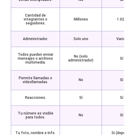
Cantidad de
integrantes o
Millones
1.024
seguidores.
Administrador.
Solo uno
Varios
Todos pueden enviar
No (solo
mensajes o archivos
Sí
administrador)
multimedia.
Permite llamadas o
No
Sí
videollamadas.
Reacciones.
Sí
Sí
Tu número es visible
No
Sí
para todos.
Tu foto, nombre e Info.
Si (depende